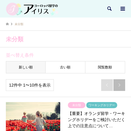
検索
未分類
未分類
並べ替え条件
新しい順
古い順
閲覧数順
12件中 1〜10件を表示


未分類
ワーキングホリデー
【重要】オランダ留学・ワーキ
ングホリデーをご検討いただく
上での注意点について…