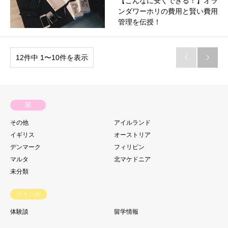
【こんなに安くできる！】オラ
ンダワーホリの費用と賢い費用
管理を伝授！
12件中 1〜10件を表示


国
その他
アイルランド
イギリス
オーストリア
デンマーク
フィリピン
マルタ
北マケドニア
未分類
ジャンル
体験談
留学情報