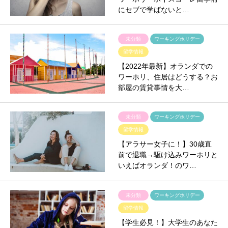
にセブで学ばないと…
未分類
ワーキングホリデー
留学情報
【2022年最新】オランダでの
ワーホリ、住居はどうする？お
部屋の賃貸事情を大…
未分類
ワーキングホリデー
留学情報
【アラサー女子に！】30歳直
前で退職→駆け込みワーホリと
いえばオランダ！のワ…
未分類
ワーキングホリデー
留学情報
【学生必見！】大学生のあなた