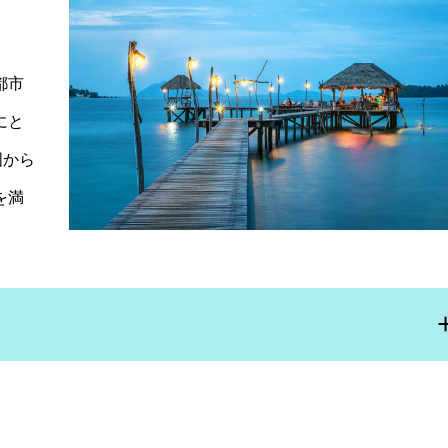
都市
にと
国から
を満