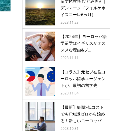
留学体験談 ひとみさん｜
デンマーク（フォルケホ
イスコーレ6ヵ月）
2023.11.23
【2024年】ヨーロッパ語
学留学はイギリスがオス
スメな理由&プ…
2023.11.11
【コラム】元セブ在住ヨ
ーロッパ留学エージェン
トが、最初の留学先…
2023.11.04
【最新】短期×低コスト
でもIT知識ゼロから始め
る！新しいヨーロッパ…
2023.10.31