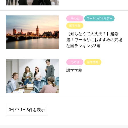
その他
ワーキングホリデー
留学情報
【知らなくて大丈夫？】超厳
選！ワーホリにおすすめの穴場
な国ランキング8選
その他
留学情報
語学学校
3件中 1〜3件を表示