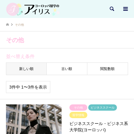
検索
その他
その他
並べ替え条件
新しい順
古い順
閲覧数順
3件中 1〜3件を表示
その他
ビジネススクール
留学情報
ビジネススクール・ビジネス系
大学院(ヨーロッパ)