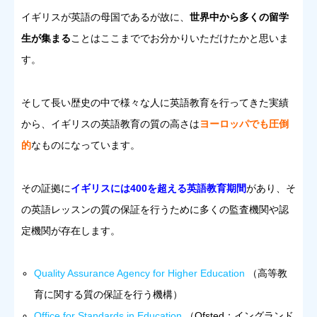
イギリスが英語の母国であるが故に、
世界中から多くの留学
生が集まる
ことはここまででお分かりいただけたかと思いま
す。
そして長い歴史の中で様々な人に英語教育を行ってきた実績
から、イギリスの英語教育の質の高さは
ヨーロッパでも圧倒
的
なものになっています。
その証拠に
イギリスには400を超える英語教育期間
があり、そ
の英語レッスンの質の保証を行うために多くの監査機関や認
定機関が存在します。
Quality Assurance Agency for Higher Education
（高等教
育に関する質の保証を行う機構）
Office for Standards in Education
（Ofsted：イングランド