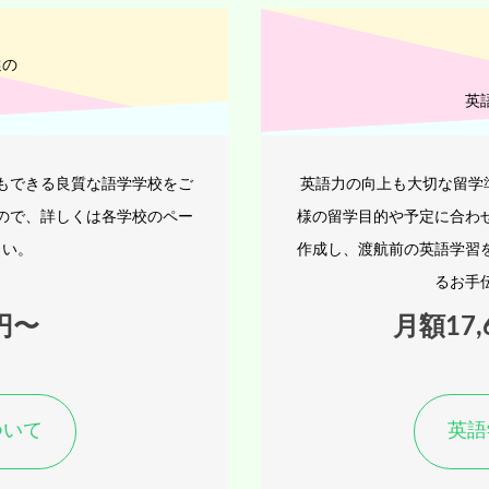
選の
英
もできる良質な語学学校をご
英語力の向上も大切な留学
ので、詳しくは各学校のペー
様の留学目的や予定に合わ
さい。
作成し、渡航前の英語学習
るお手
0円〜
月額17
ついて
英語