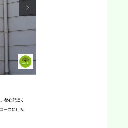

校。都心部近く
コースに組み