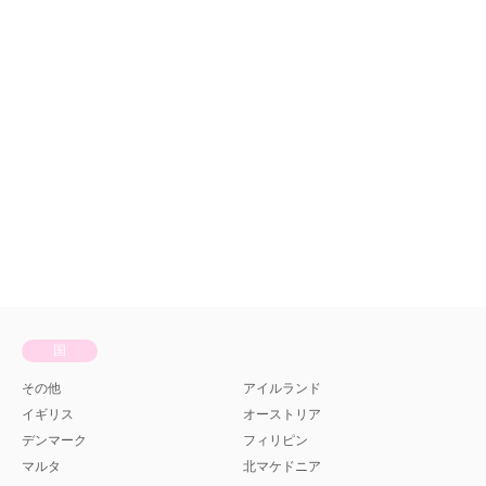
アイルランド
留学情報
【2024年渡航】ヨーロッパお
すすめ英語留学先ランキング
TOP5
国
その他
アイルランド
イギリス
オーストリア
デンマーク
フィリピン
マルタ
北マケドニア