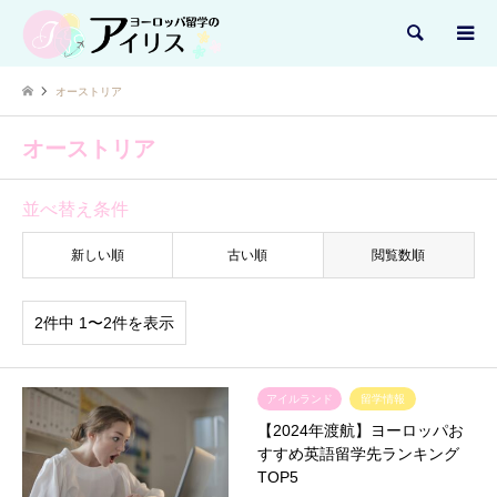
検索
オーストリア
オーストリア
並べ替え条件
新しい順
古い順
閲覧数順
2件中 1〜2件を表示
アイルランド
留学情報
【2024年渡航】ヨーロッパお
すすめ英語留学先ランキング
TOP5