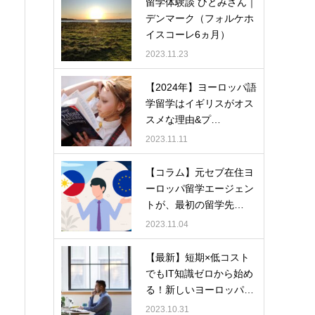
留学体験談 ひとみさん｜
デンマーク（フォルケホ
イスコーレ6ヵ月）
2023.11.23
【2024年】ヨーロッパ語
学留学はイギリスがオス
スメな理由&プ…
2023.11.11
【コラム】元セブ在住ヨ
ーロッパ留学エージェン
トが、最初の留学先…
2023.11.04
【最新】短期×低コスト
でもIT知識ゼロから始め
る！新しいヨーロッパ…
2023.10.31