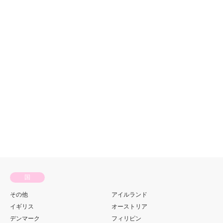
アイルランド
留学情報
デンマーク
留学情報
2022.05.31
2022.02.14


国
その他
アイルランド
イギリス
オーストリア
デンマーク
フィリピン