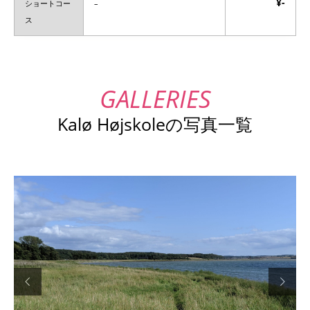
¥-
ショートコー
–
ス
Kalø Højskoleの写真一覧

