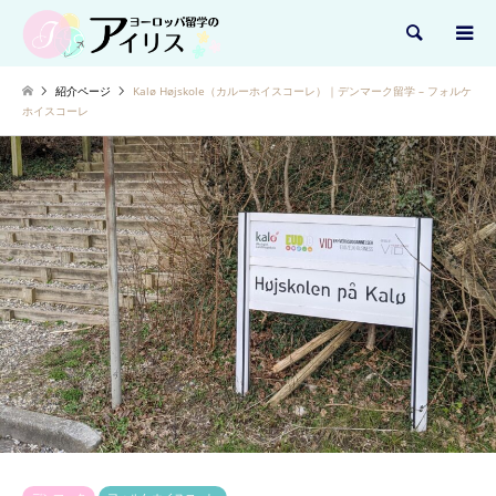
検索
紹介ページ
Kalø Højskole（カルーホイスコーレ）｜デンマーク留学 – フォルケ
ホイスコーレ