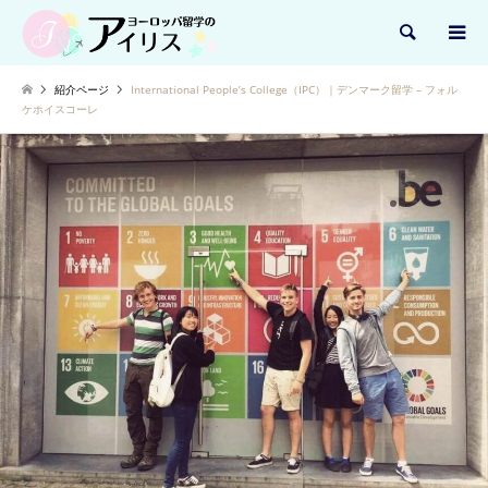
検索
紹介ページ
International People’s College（IPC）｜デンマーク留学 – フォル
ケホイスコーレ