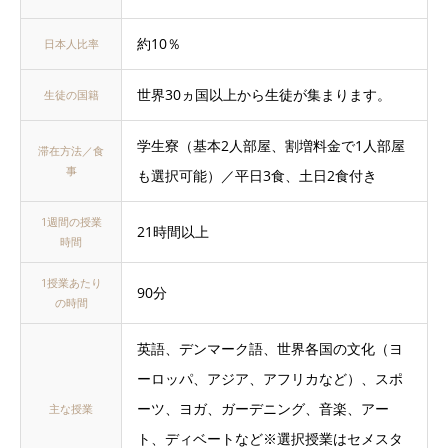
約10％
日本人比率
世界30ヵ国以上から生徒が集まります。
生徒の国籍
学生寮（基本2人部屋、割増料金で1人部屋
滞在方法／食
事
も選択可能）／平日3食、土日2食付き
1週間の授業
21時間以上
時間
1授業あたり
90分
の時間
英語、デンマーク語、世界各国の文化（ヨ
ーロッパ、アジア、アフリカなど）、スポ
ーツ、ヨガ、ガーデニング、音楽、アー
主な授業
ト、ディベートなど※選択授業はセメスタ