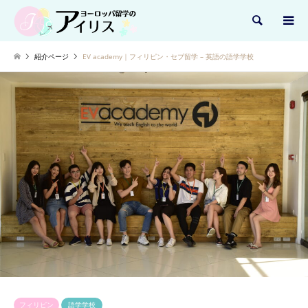
検索
紹介ページ
EV academy｜フィリピン・セブ留学 – 英語の語学学校
フィリピン
語学学校