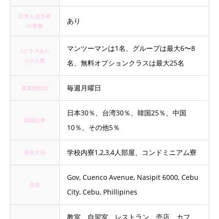
日本人担当者
あり
の有無
マンツーマンは1名、グループは最大6〜8
1クラスあた
りの人数
名、無料オプションクラスは最大25名
毎週月曜日
授業開始日
日本30％、台湾30％、韓国25％、中国
国籍比率
10％、その他5％
学校内寮1,2,3,4人部屋、コンドミニアム寮
滞在方法
Gov, Cuenco Avenue, Nasipit 6000, Cebu
住所
City, Cebu, Phillipines
教室、自習室、レストラン、売店、カフ