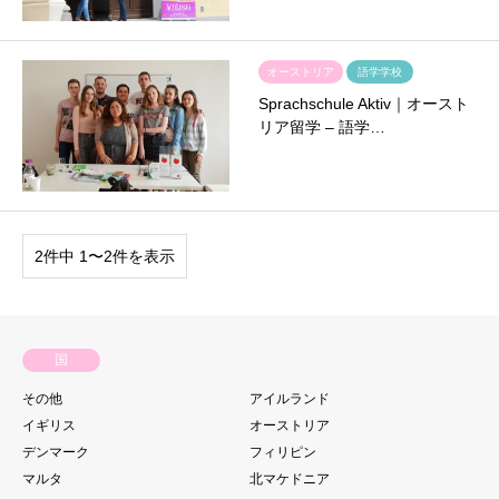
オーストリア
語学学校
Sprachschule Aktiv｜オースト
リア留学 – 語学…
2件中 1〜2件を表示
国
その他
アイルランド
イギリス
オーストリア
デンマーク
フィリピン
マルタ
北マケドニア