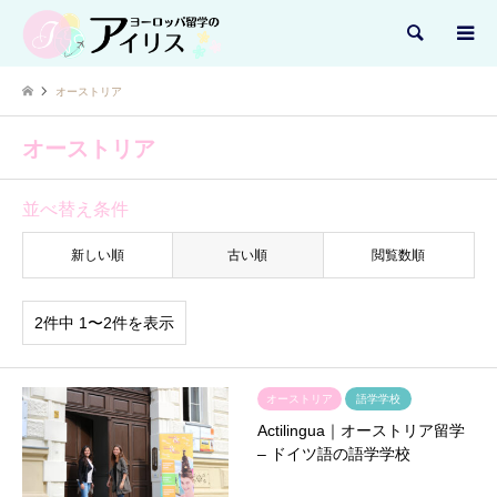
検索
オーストリア
オーストリア
並べ替え条件
新しい順
古い順
閲覧数順
2件中 1〜2件を表示
オーストリア
語学学校
Actilingua｜オーストリア留学
– ドイツ語の語学学校