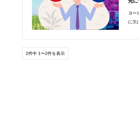
先に
ヨー
に欠
2件中 1〜2件を表示