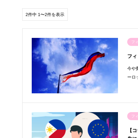
2件中 1〜2件を表示
フ
フィ
今や
ーロ
フ
【コ