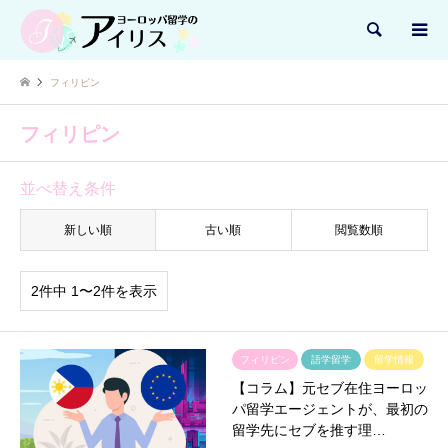
検索
フィリピン
フィリピン
並べ替え条件
新しい順
古い順
閲覧数順
2件中 1〜2件を表示
フィリピン
語学留学
留学情報
【コラム】元セブ在住ヨーロッ
パ留学エージェントが、最初の
留学先にセブを推す理…