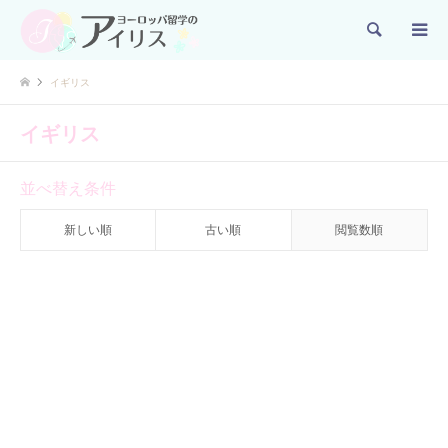
検索
イギリス
イギリス
並べ替え条件
新しい順
古い順
閲覧数順
アイルランド
留学情報
【2024年渡航】ヨーロッパお
すすめ英語留学先ランキング
TOP5