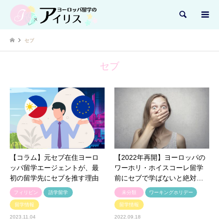
検索
セブ
セブ
【コラム】元セブ在住ヨーロ
【2022年再開】ヨーロッパの
ッパ留学エージェントが、最
ワーホリ・ホイスコーレ留学
初の留学先にセブを推す理由
前にセブで学ばないと絶対…
フィリピン
語学留学
未分類
ワーキングホリデー
留学情報
留学情報
2023.11.04
2022.09.18