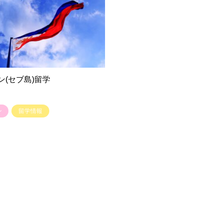
ン(セブ島)留学
ン
留学情報