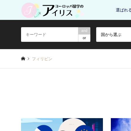
選ばれ
and
国から選ぶ
or
フィリピン